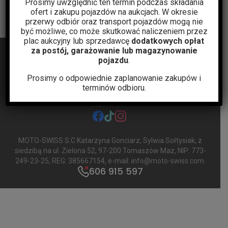
Prosimy uwzględnić ten termin podczas składania
ofert i zakupu pojazdów na aukcjach. W okresie
przerwy odbiór oraz transport pojazdów mogą nie
być możliwe, co może skutkować naliczeniem przez
plac aukcyjny lub sprzedawcę
dodatkowych opłat
za postój, garażowanie lub magazynowanie
pojazdu
.
Prosimy o odpowiednie zaplanowanie zakupów i
terminów odbioru.
BLOG
AUKCJE
POLITYKA PRYWATNOŚCI
REGULAMIN
KONTAKT
facebook
tiktok
instagram
MOTO-SWISS S.C Katarzyna Gonciarz, Sylwia Sołtysiak
, z
siedzibą na ul. Zielona 52, 97-200 Tomaszów Maz, NIP: 773-
249-23-25, REG: 385667154, e-mail:
info@moto-swiss.com
.
606 915 597