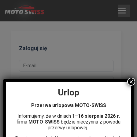
Skip
to
content
Zaloguj się
×
Urlop
Zapamiętaj mnie
Przerwa urlopowa MOTO-SWISS
Nie pamiętasz hasła?
|
Zarejestruj się
Informujemy, że w dniach
1–16 sierpnia 2026 r.
firma
MOTO-SWISS
będzie nieczynna z powodu
Zaloguj się
przerwy urlopowej.