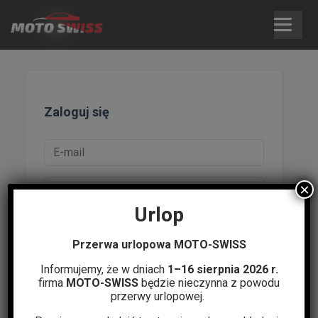
Skip
to
content
Zaloguj się
×
Urlop
Zapamiętaj mnie
Przerwa urlopowa MOTO-SWISS
Nie pamiętasz hasła?
|
Zarejestruj się
Informujemy, że w dniach
1–16 sierpnia 2026 r.
firma
MOTO-SWISS
będzie nieczynna z powodu
Zaloguj się
przerwy urlopowej.