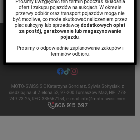
Prosimy uwzględnić ten termin podczas składania
ofert i zakupu pojazdów na aukcjach. W okresie
przerwy odbiór oraz transport pojazdów mogą nie
być możliwe, co może skutkować naliczeniem przez
plac aukcyjny lub sprzedawcę
dodatkowych opłat
za postój, garażowanie lub magazynowanie
pojazdu
.
Prosimy o odpowiednie zaplanowanie zakupów i
terminów odbioru.
BLOG
AUKCJE
POLITYKA PRYWATNOŚCI
REGULAMIN
KONTAKT
facebook
tiktok
instagram
MOTO-SWISS S.C Katarzyna Gonciarz, Sylwia Sołtysiak
, z
siedzibą na ul. Zielona 52, 97-200 Tomaszów Maz, NIP: 773-
249-23-25, REG: 385667154, e-mail:
info@moto-swiss.com
.
606 915 597