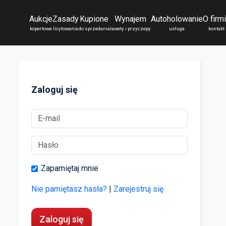
Aukcje
Zasady
Kupione
Wynajem
Autoholowanie
O firm
kopertowe
licytowania
do sprzedania
lawety i przyczepy
usługa
kontakt
Zaloguj się
Zapamiętaj mnie
Nie pamiętasz hasła?
|
Zarejestruj się
Zaloguj się