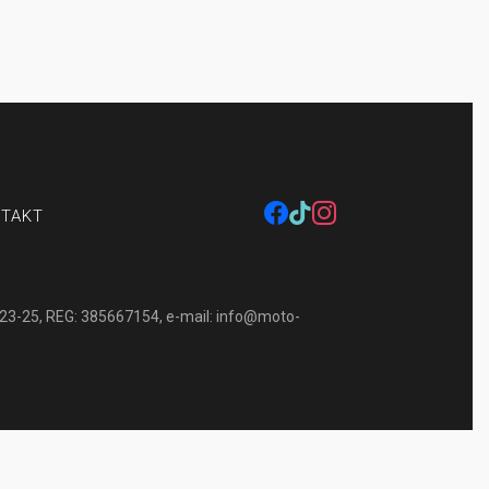
zynowanie pojazdu
facebook
tiktok
instagram
TAKT
-23-25, REG: 385667154, e-mail:
info@moto-