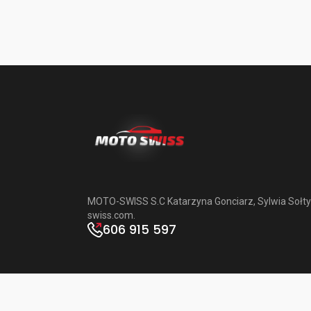
MOTO-SWISS S.C Katarzyna Gonciarz, Sylwia Sołty
swiss.com
.
606 915 597