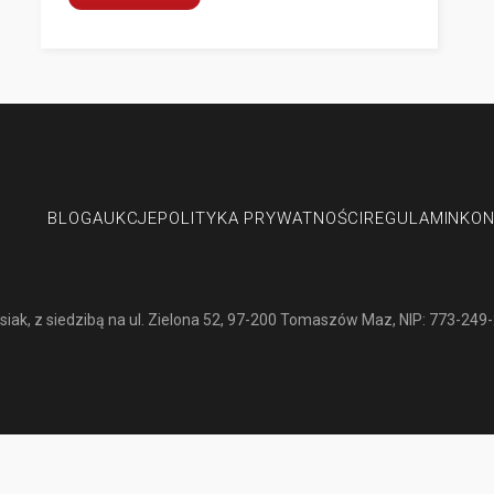
Przerwa urlopowa MOTO-SWISS
1–16 sierpnia 2026 r.
MOTO-SWISS
dodatkowych opłat za postój, garażowanie lub maga
BLOG
AUKCJE
POLITYKA PRYWATNOŚCI
REGULAMIN
KON
siak
, z siedzibą na ul. Zielona 52, 97-200 Tomaszów Maz, NIP: 773-249