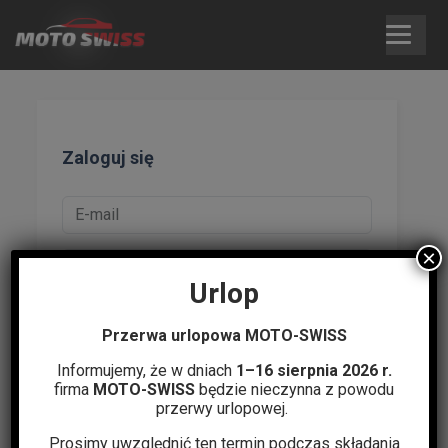
Skip
to
content
Zaloguj się
×
Urlop
Zapamiętaj mnie
Przerwa urlopowa MOTO-SWISS
Nie pamiętasz hasła?
|
Zarejestruj się
Informujemy, że w dniach
1–16 sierpnia 2026 r.
firma
MOTO-SWISS
będzie nieczynna z powodu
przerwy urlopowej.
Zaloguj się
Prosimy uwzględnić ten termin podczas składania