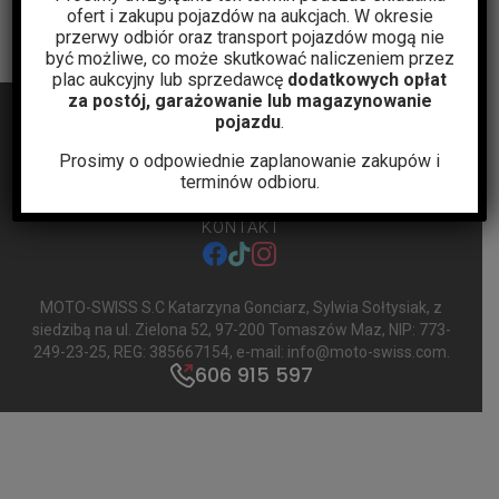
ofert i zakupu pojazdów na aukcjach. W okresie
przerwy odbiór oraz transport pojazdów mogą nie
być możliwe, co może skutkować naliczeniem przez
plac aukcyjny lub sprzedawcę
dodatkowych opłat
za postój, garażowanie lub magazynowanie
pojazdu
.
Prosimy o odpowiednie zaplanowanie zakupów i
terminów odbioru.
BLOG
AUKCJE
POLITYKA PRYWATNOŚCI
REGULAMIN
KONTAKT
facebook
tiktok
instagram
MOTO-SWISS S.C Katarzyna Gonciarz, Sylwia Sołtysiak
, z
siedzibą na ul. Zielona 52, 97-200 Tomaszów Maz, NIP: 773-
249-23-25, REG: 385667154, e-mail:
info@moto-swiss.com
.
606 915 597