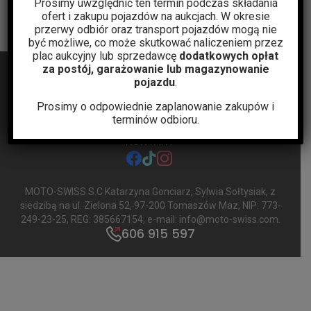
Prosimy uwzględnić ten termin podczas składania
ofert i zakupu pojazdów na aukcjach. W okresie
przerwy odbiór oraz transport pojazdów mogą nie
być możliwe, co może skutkować naliczeniem przez
plac aukcyjny lub sprzedawcę
dodatkowych opłat
za postój, garażowanie lub magazynowanie
pojazdu
.
Prosimy o odpowiednie zaplanowanie zakupów i
terminów odbioru.
BLOG
AUKCJE
POLITYKA PRYWATNOŚCI
REGULAMIN
KONTAKT
facebook
tiktok
instagram
MOTO-SWISS S.C Katarzyna Gonciarz, Sylwia Sołtysiak
, z
siedzibą na ul. Zielona 52, 97-200 Tomaszów Maz, NIP: 773-
249-23-25, REG: 385667154, e-mail:
info@moto-swiss.com
.
606 915 597