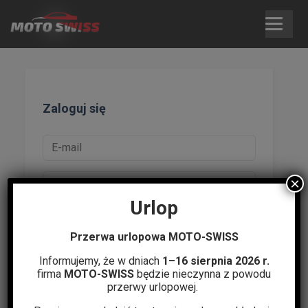
Skip
to
content
Zaloguj się
×
Urlop
Zapamiętaj mnie
Przerwa urlopowa MOTO-SWISS
Nie pamiętasz hasła?
|
Zarejestruj się
Informujemy, że w dniach
1–16 sierpnia 2026 r.
firma
MOTO-SWISS
będzie nieczynna z powodu
Zaloguj się
przerwy urlopowej.