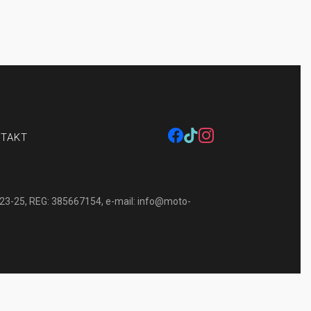
zynowanie pojazdu
facebook
tiktok
instagram
TAKT
-23-25, REG: 385667154, e-mail:
info@moto-