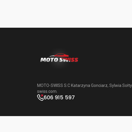
MOTO-SWISS S.C Katarzyna Gonciarz, Sylwia Sołty
swiss.com
.
606 915 597