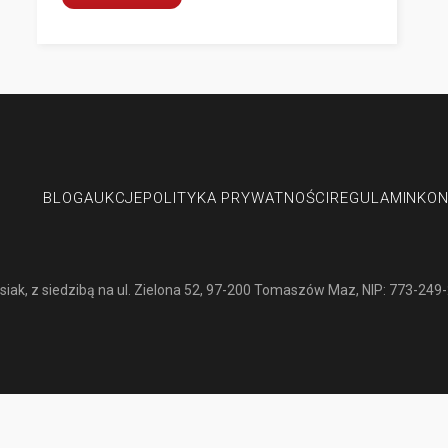
Przerwa urlopowa MOTO-SWISS
1–16 sierpnia 2026 r.
MOTO-SWISS
dodatkowych opłat za postój, garażowanie lub maga
BLOG
AUKCJE
POLITYKA PRYWATNOŚCI
REGULAMIN
KON
siak
, z siedzibą na ul. Zielona 52, 97-200 Tomaszów Maz, NIP: 773-249