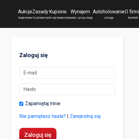
Aukcje
Zasady
Kupione
Wynajem
Autoholowanie
O firm
kopertowe
licytowania
do sprzedania
lawety i przyczepy
usługa
kontakt
Zaloguj się
Zapamiętaj mnie
Nie pamiętasz hasła?
|
Zarejestruj się
Zaloguj się