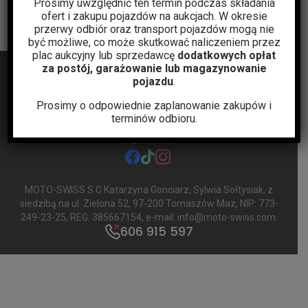
Prosimy uwzględnić ten termin podczas składania
ofert i zakupu pojazdów na aukcjach. W okresie
przerwy odbiór oraz transport pojazdów mogą nie
być możliwe, co może skutkować naliczeniem przez
plac aukcyjny lub sprzedawcę
dodatkowych opłat
za postój, garażowanie lub magazynowanie
pojazdu
.
Prosimy o odpowiednie zaplanowanie zakupów i
terminów odbioru.
BLOG
AUKCJE
POLITYKA PRYWATNOŚCI
REGULAMIN
KONTAKT
facebook
tiktok
instagram
MOTO-SWISS S.C Katarzyna Gonciarz, Sylwia Sołtysiak
, z
siedzibą na ul. Zielona 52, 97-200 Tomaszów Maz, NIP: 773-
249-23-25, REG: 385667154, e-mail:
info@moto-swiss.com
.
606 915 597