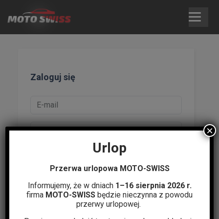
Skip
to
content
Zaloguj się
×
Urlop
Zapamiętaj mnie
Przerwa urlopowa MOTO-SWISS
Nie pamiętasz hasła?
|
Zarejestruj się
Informujemy, że w dniach
1–16 sierpnia 2026 r.
firma
MOTO-SWISS
będzie nieczynna z powodu
Zaloguj się
przerwy urlopowej.