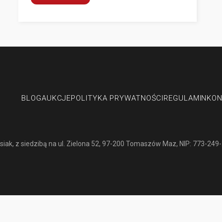
Przerwa urlopowa MOTO-SWISS
1–16 sierpnia 2026 r.
MOTO-SWISS
dodatkowych opłat za postój, garażowanie lub maga
BLOG
AUKCJE
POLITYKA PRYWATNOŚCI
REGULAMIN
KON
siak
, z siedzibą na ul. Zielona 52, 97-200 Tomaszów Maz, NIP: 773-249