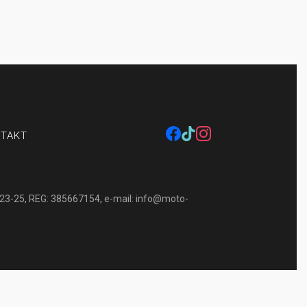
zynowanie pojazdu
facebook
tiktok
instagram
TAKT
-23-25, REG: 385667154, e-mail:
info@moto-